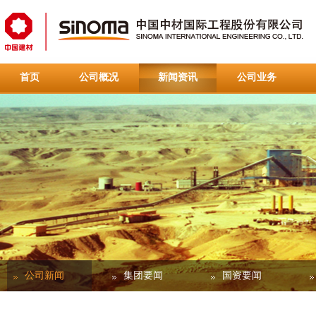
首页
公司概况
新闻资讯
公司业务
人力资源
联系fun88乐天堂
重要通知公告
E
公司新闻
集团要闻
国资要闻