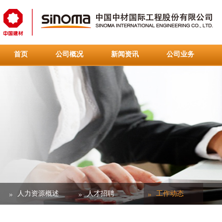
首页
公司概况
新闻资讯
公司业务
人力资源
联系我们
重要通知公告
English
人力资源概述
人才招聘
工作动态