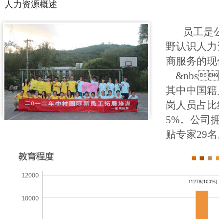
人力资源概述
员工是公
野认识人力
商服务的现
&nbs
其中中国籍
岗人员占比
5%。公司
贴专家29