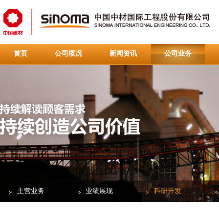
首页
公司概况
新闻资讯
公司业务
人力资源
联系我们
重要通知公告
English
主营业务
业绩展现
科研开发