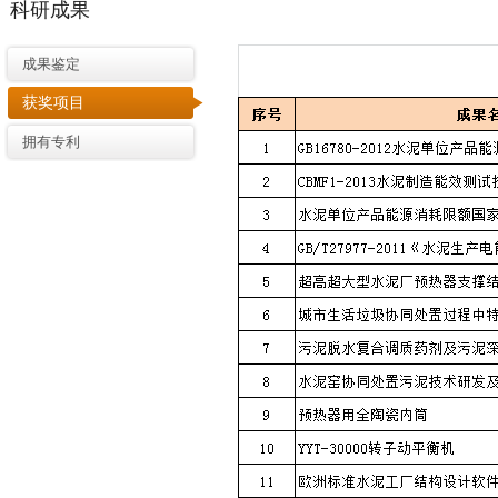
科研成果
成果鉴定
获奖项目
拥有专利