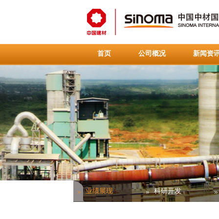
首页
公司概况
新闻资
人力资源
联系我们
重
主营业务
业绩展现
科研开发