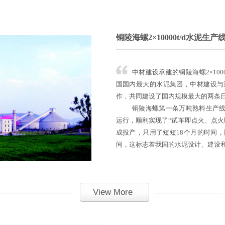
铜陵海螺2×10000t/d水泥生产
中材建设承建的铜陵海螺
2
×
100
国国内最大的水泥集团，中材建设与海螺
作，共同建设了国内规模最大的两条
铜陵海螺第一条万吨熟料生产
运行，顺利实现了“试车即点火、点火即投料
成投产，只用了短短
18
个月的时间，
间，这标志着我国的水泥设计、建设和生产技术又
View More