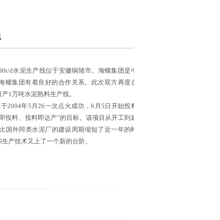
线
00t/d
水泥生产线位于安徽铜陵市。海螺集团是中
集团有着良好的合作关系。此次双方再度合
日产
1
万吨水泥熟料生产线。
线于
2004
年
5
月
26
一次点火成功，
6
月
5
日
开始投料
、投料即达产”的目标。该项目从开工到建
比国外同类水泥厂的建设周期缩短了近一年的时
上了一个新的台阶。